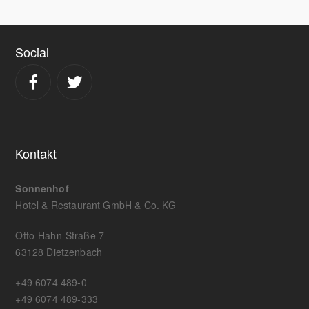
Social
Kontakt
Sonnenhof
Hotel & Restaurant GmbH & Co. KG
Otto-Hahn-Straße 7
63128 Dietzenbach
+49 6074 489-0
+49 6074 489-333