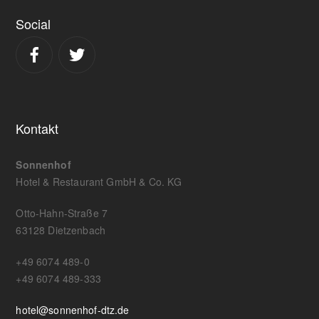
Social
Kontakt
Sonnenhof
Hotel & Restaurant GmbH & Co. KG
Otto-Hahn-Straße 7
63128 Dietzenbach
+49 6074 489-0
+49 6074 489-333
hotel@sonnenhof-dtz.de